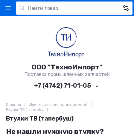
ООО "ТехноИмпорт"
Поставка промышленных запчастей
+7 (4742) 71-01-05
Главная
/
Шкивы для приводных ремней
/
Втулки TB (тапербуш)
Втулки TB (тапербуш)
Не нашли нужную втулку?