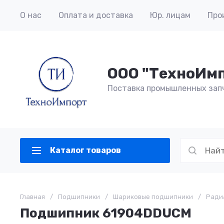
О нас
Оплата и доставка
Юр. лицам
Про
ООО "ТехноИм
Поставка промышленных зап
Каталог товаров
Главная
/
Подшипники
/
Шариковые подшипники
/
Ради
Подшипник 61904DDUCM