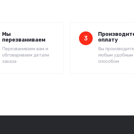
Мы
Производит
3
перезваниваем
оплату
Перезваниваем вам и
Вы производите
обговариваем детали
любым удобным
заказа
способом