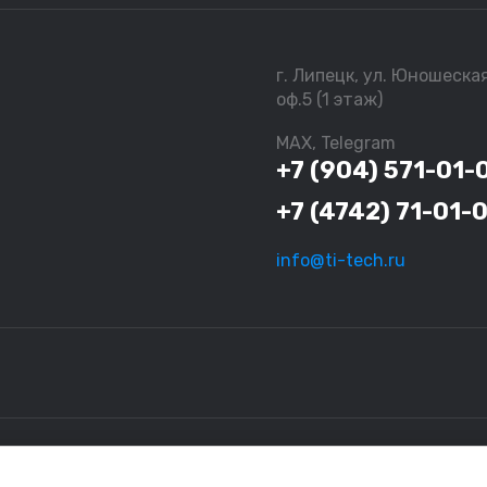
г. Липецк, ул. Юношеска
оф.5 (1 этаж)
MAX, Telegram
+7 (904) 571-01-
+7 (4742) 71-01-
info@ti-tech.ru
ационный характер и не являются исчерпывающими. За более подро