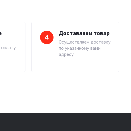
е
Доставляем товар
4
Осуществляем доставку
 оплату
по указанному вами
адресу