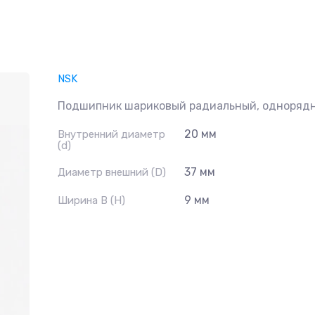
NSK
Подшипник шариковый радиальный, одноряд
20 мм
Внутренний диаметр
(d)
37 мм
Диаметр внешний (D)
9 мм
Ширина B (H)