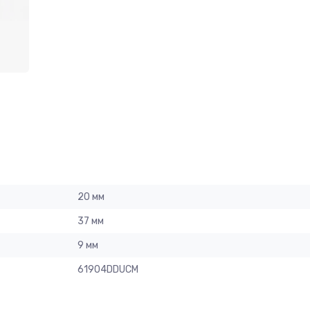
20 мм
37 мм
9 мм
61904DDUCM