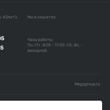
я, 43литЗ,
Мы в соцсетях:
05
Часы работы:
Пн.-Пт. 8:00 - 17:00, Сб.-Вс. -
05
выходной.
Megagroup.ru
бной информацией следует обращаться к