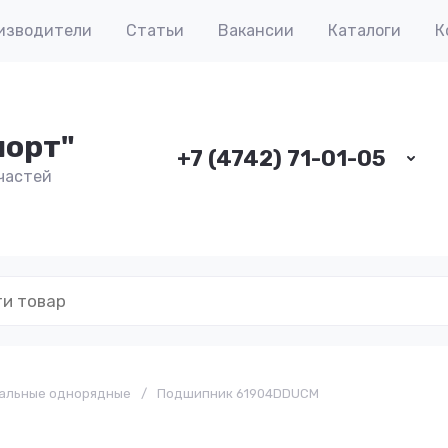
изводители
Статьи
Вакансии
Каталоги
К
порт"
+7 (4742) 71-01-05
частей
альные однорядные
/
Подшипник 61904DDUCM