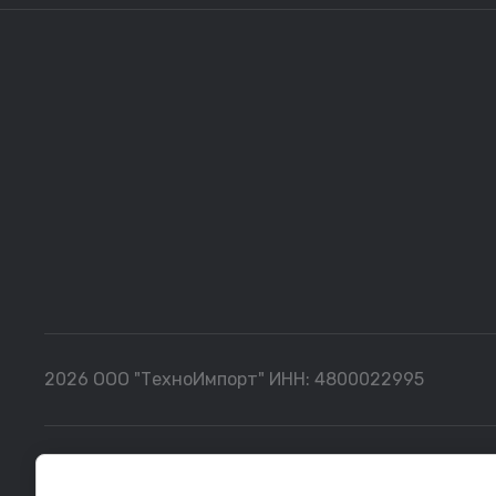
2026 ООО "ТехноИмпорт" ИНН: 4800022995
Все данные, представленные на сайте, носят сугубо информ