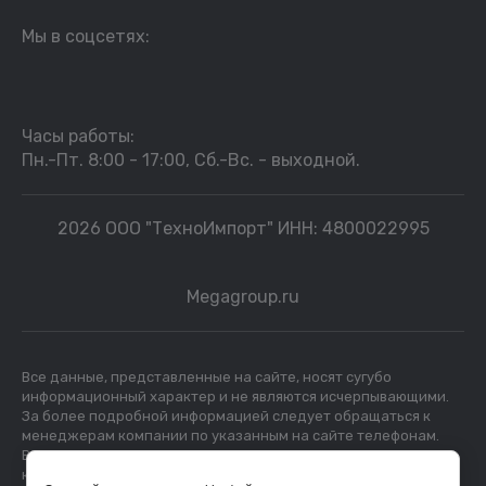
Мы в соцсетях:
Часы работы:
Пн.-Пт. 8:00 - 17:00, Сб.-Вс. - выходной.
2026 ООО "ТехноИмпорт" ИНН: 4800022995
Megagroup.ru
Все данные, представленные на сайте, носят сугубо
информационный характер и не являются исчерпывающими.
За более подробной информацией следует обращаться к
менеджерам компании по указанным на сайте телефонам.
Вся представленная на сайте информация, касающаяся
комплектации, технических характеристик, цветовых