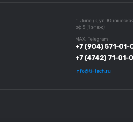
г. Липецк, ул. Юношеска
оф.5 (1 этаж)
MAX, Telegram
+7 (904) 571-01-
+7 (4742) 71-01-
info@ti-tech.ru
ационный характер и не являются исчерпывающими. За более подро