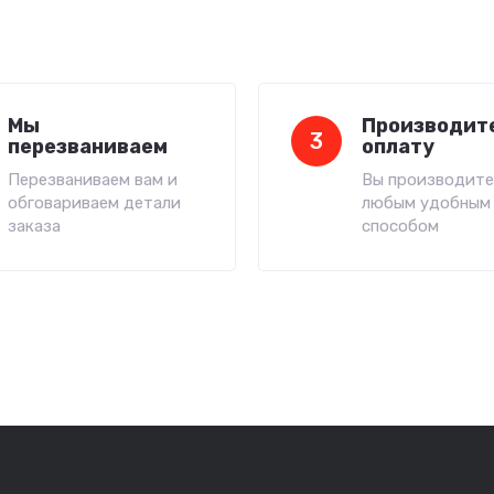
Мы
Производит
3
перезваниваем
оплату
Перезваниваем вам и
Вы производите
обговариваем детали
любым удобным
заказа
способом