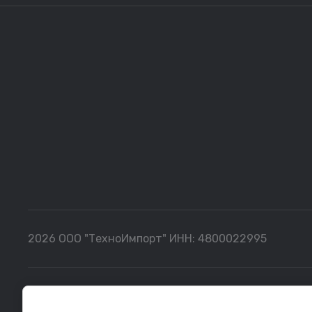
2026 ООО "ТехноИмпорт" ИНН: 4800022995
Все данные, представленные на сайте, носят сугубо информ