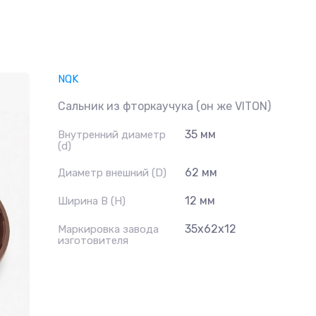
NQK
Сальник из фторкаучука (он же VITON)
35 мм
Внутренний диаметр
(d)
62 мм
Диаметр внешний (D)
12 мм
Ширина B (H)
35x62x12
Маркировка завода
изготовителя