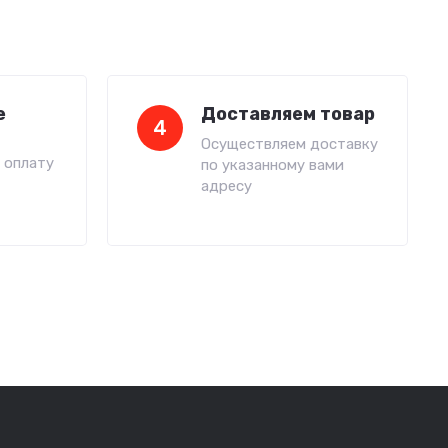
е
Доставляем товар
4
Осуществляем доставку
 оплату
по указанному вами
адресу