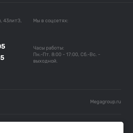
я, 43литЗ,
Мы в соцсетях:
05
Часы работы:
Пн.-Пт. 8:00 - 17:00, Сб.-Вс. -
05
выходной.
Megagroup.ru
бной информацией следует обращаться к