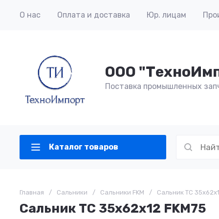
О нас
Оплата и доставка
Юр. лицам
Про
ООО "ТехноИм
Поставка промышленных зап
Каталог товаров
Главная
/
Сальники
/
Сальники FKM
/
Сальник TC 35x62x
Сальник TC 35x62x12 FKM75