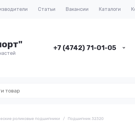
изводители
Статьи
Вакансии
Каталоги
К
порт"
+7 (4742) 71-01-05
частей
ческие роликовые подшипники
/
Подшипник 32320