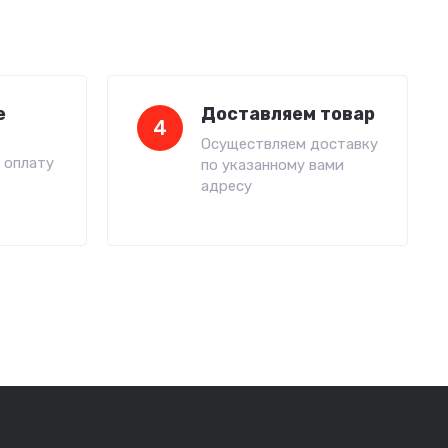
е
Доставляем товар
4
Осуществляем доставку
 оплату
по указанному вами
адресу