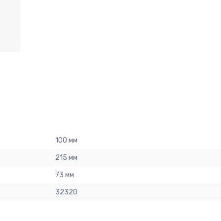
100 мм
215 мм
73 мм
32320