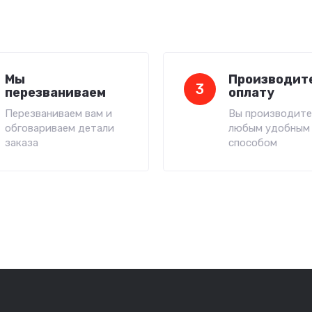
Мы
Производит
3
перезваниваем
оплату
Перезваниваем вам и
Вы производите
обговариваем детали
любым удобным
заказа
способом