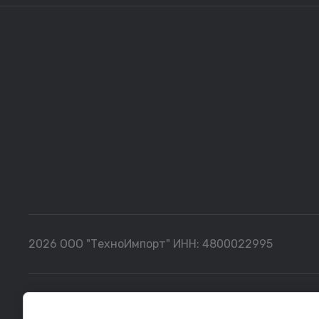
2026 ООО "ТехноИмпорт" ИНН: 4800022995
Все данные, представленные на сайте, носят сугубо информ