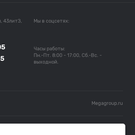
я, 43литЗ,
Мы в соцсетях:
05
Часы работы:
Пн.-Пт. 8:00 - 17:00, Сб.-Вс. -
05
выходной.
Megagroup.ru
бной информацией следует обращаться к