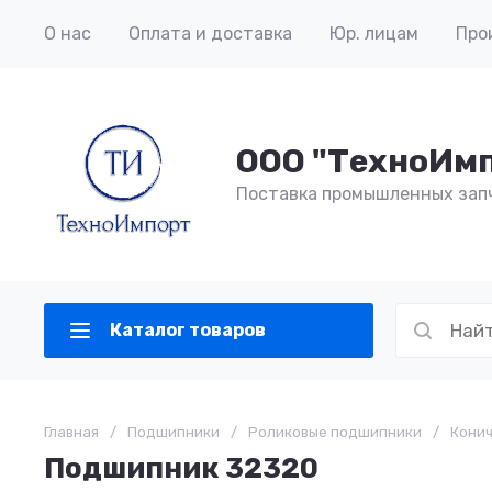
О нас
Оплата и доставка
Юр. лицам
Про
ООО "ТехноИм
Поставка промышленных зап
Каталог товаров
Главная
/
Подшипники
/
Роликовые подшипники
/
Кони
Подшипник 32320