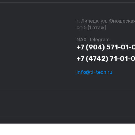
г. Липецк, ул. Юношеска
оф.5 (1 этаж)
MAX, Telegram
+7 (904) 571-01-
+7 (4742) 71-01-
info@ti-tech.ru
ационный характер и не являются исчерпывающими. За более подро