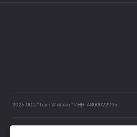
2026 ООО "ТехноИмпорт" ИНН: 4800022995
Все данные, представленные на сайте, носят сугубо информ