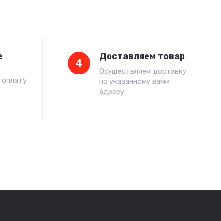
е
Доставляем товар
4
Осуществляем доставку
 оплату
по указанному вами
адресу