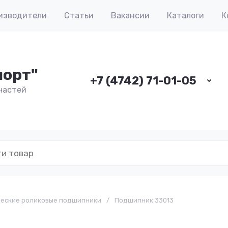
изводители
Статьи
Вакансии
Каталоги
К
порт"
+7 (4742) 71-01-05
частей
ческие роликовые подшипники
/
Подшипник 33013