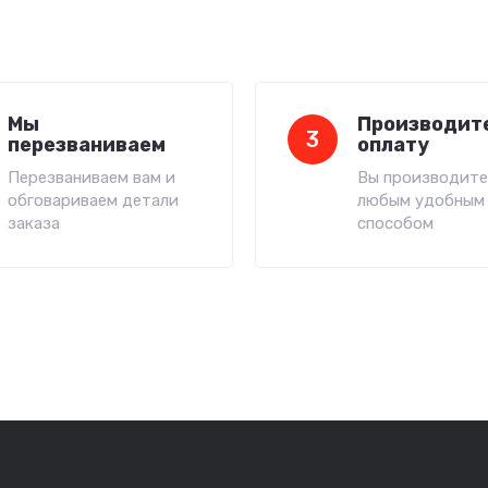
Мы
Производит
3
перезваниваем
оплату
Перезваниваем вам и
Вы производите
обговариваем детали
любым удобным
заказа
способом