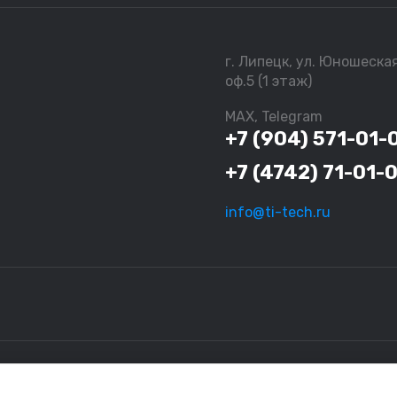
г. Липецк, ул. Юношеска
оф.5 (1 этаж)
MAX, Telegram
+7 (904) 571-01-
+7 (4742) 71-01-
info@ti-tech.ru
ационный характер и не являются исчерпывающими. За более подро