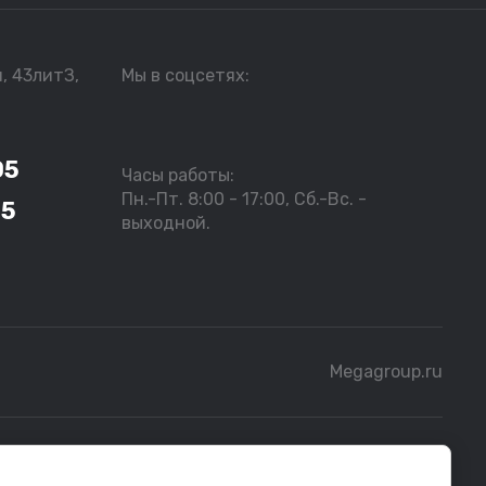
я, 43литЗ,
Мы в соцсетях:
05
Часы работы:
Пн.-Пт. 8:00 - 17:00, Сб.-Вс. -
05
выходной.
Megagroup.ru
бной информацией следует обращаться к